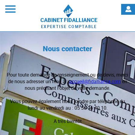
CABINET FIDALLIANCE
EXPERTISE COMPTABLE
Nous contacter
Pour toute demande de renseignement ou de devis, merci
de nous adresser un mail à :
accueil@fidalliance.com
en
nous précisant l'objet de votre demande.
Vous pouvez également nous joindre par téléphone du
lundi au vendredi au : 05 56 16 40 10.
A très bientôt